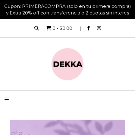
Cupon: PRIMERACOMPRA (solo en tu primera compra)
y Extra 20% off con transferencia o 2 cuotas sin interes
0
-
$0,00