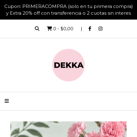
Cupon: PRIMERACOMPRA (solo en tu primera compra)
y Extra 20% off con transferencia o 2 cuotas sin interes
0
-
$0,00